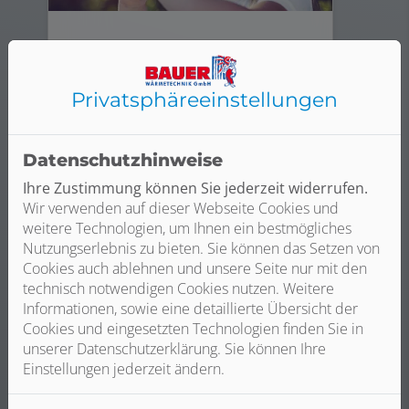
Wasser / Trinkwasser
Sie wollen sicher sein, dass Ihr
Privatsphäre­einstellungen
Trinkwasser immer sauber ist oder
möchten Ihren Wasserverbrauch
optimieren? Dann sprechen Sie
Datenschutzhinweise
mit Bauer Wärmetechnik GmbH.
Ihre Zustimmung können Sie jederzeit widerrufen.
Wir verwenden auf dieser Webseite Cookies und
Weiterlesen
weitere Technologien, um Ihnen ein bestmögliches
Nutzungserlebnis zu bieten. Sie können das Setzen von
Cookies auch ablehnen und unsere Seite nur mit den
technisch notwendigen Cookies nutzen. Weitere
Informationen, sowie eine detaillierte Übersicht der
Cookies und eingesetzten Technologien finden Sie in
unserer Datenschutzerklärung. Sie können Ihre
Einstellungen jederzeit ändern.