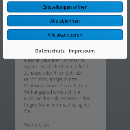
Einstellungen öffnen
Alle ablehnen
Photovoltaik
Alle akzeptieren
Mit Photovoltaik (PV) verwandeln
Datenschutz
Impressum
Sie die Kraft der Sonne in Ihren
eigenen sauberen Strom und
sparen Energiekosten. Ob für Ihr
Zuhause oder Ihren Betrieb –
durch leistungsoptimierte
Photovoltaikmodule mit hohem
Wirkungsgrad lohnt sich die
Nutzung der Solarenergie in der
Region Mannheim nachhaltig für
Sie.
Weiterlesen