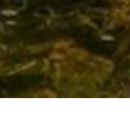
UNSER QUALITÄTS-VERSPRECHEN FÜR
IHR PROJEKT – VO
M
BAD
Ü
BER
HEIZUNG
BIS HAUSTECHNIK
Verlässlichkeit
Umfassende und individuelle Beratung durch
Experten
Kompetenz
Kompetente Begleitung vom ersten Gespräch bis zur