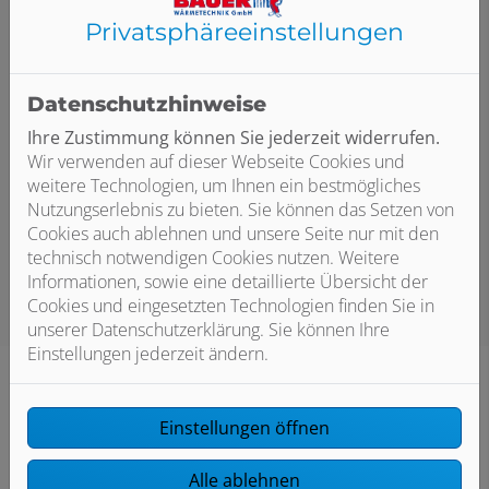
Privatsphäre­einstellungen
Datenschutzhinweise
Ihre Zustimmung können Sie jederzeit widerrufen.
Wir verwenden auf dieser Webseite Cookies und
Bitte das
Cookie-Consent-Tool öffnen
, um die für
weitere Technologien, um Ihnen ein bestmögliches
dieses Element notwendigen Cookies zu akzeptieren.
Nutzungserlebnis zu bieten. Sie können das Setzen von
Cookies auch ablehnen und unsere Seite nur mit den
technisch notwendigen Cookies nutzen. Weitere
Informationen, sowie eine detaillierte Übersicht der
Cookies und eingesetzten Technologien finden Sie in
unserer Datenschutzerklärung. Sie können Ihre
Einstellungen jederzeit ändern.
Einstellungen öffnen
Technische Daten:
Alle ablehnen
Produkttyp: CS7400iAW 5 ORMB-S