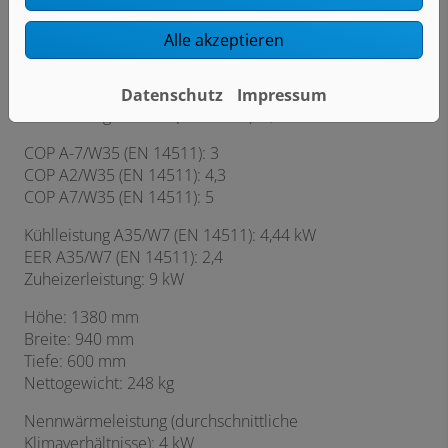
ERP: A+++
Alle akzeptieren
Heizleistung A-7/W35 (EN 14511): 4,2 kW
Heizleistung A2/W35 (EN 14511): 2,5 kW
Datenschutz
Impressum
Heizleistung A7/W35 (EN 14511): 2,8 kW
COP A-7/W35 (EN 14511): 3
COP A2/W35 (EN 14511): 4,3
COP A7/W35 (EN 14511): 5
Kühlleistung A35/W7 (EN 14511): 4,44 kW
EER A35/W7 (EN 14511): 2,4
Zuheizerleistung: 9 kW
Höhe: 1380 mm
Breite: 940 mm
Tiefe: 600 mm
Nettogewicht: 248 kg
Nennwärmeleistung (durchschnittliche
Klimaverhältnisse): 4 kW