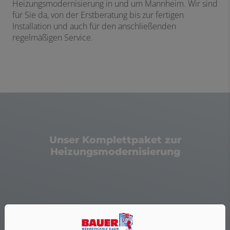
Heizungsmodernisierung in und um Mannheim. Wir sind
für Sie da, von der Erstberatung bis zur fertigen
Installation und auch für den anschließenden
regelmäßigen Service.
Unser Komplettpaket zur
Heizungsmodernisierung