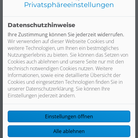
Privatsphäre­einstellungen
Qualität zum fairen Preis
Wir verbauen ausschließlich Qualitätsprodukte
renommierter Hersteller. So können wir Ihnen
Datenschutzhinweise
umfassende Service- und Garantieleistungen bieten –
und Sie sparen auf lange Sicht viel Geld durch
Ihre Zustimmung können Sie jederzeit widerrufen.
ausbleibende Reparaturen. Außerdem beraten wir Sie
Wir verwenden auf dieser Webseite Cookies und
ausführlich zu den möglichen Fördermitteln durch
weitere Technologien, um Ihnen ein bestmögliches
BAFA und KfW, wodurch Sie zusätzlich Geld sparen
Nutzungserlebnis zu bieten. Sie können das Setzen von
können.
Cookies auch ablehnen und unsere Seite nur mit den
technisch notwendigen Cookies nutzen. Weitere
Informationen, sowie eine detaillierte Übersicht der
Cookies und eingesetzten Technologien finden Sie in
unserer Datenschutzerklärung. Sie können Ihre
Einstellungen jederzeit ändern.
Zuverlässige und termingerechte Installation
Einstellungen öffnen
Egal ob klassische Öl- oder Gasheizung, Hybridlösung
oder Wärmepumpe, wir übernehmen Lieferung,
Alle ablehnen
Installation und die Koordination von Fremdgewerken.